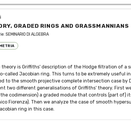
i
ORY, GRADED RINGS AND GRASSMANNIANS
rie:
SEMINARIO DI ALGEBRA
METRIA
 theory is Griffiths' description of the Hodge filtration of 
 so-called Jacobian ring. This turns to be extremely useful i
ised to the smooth projective complete intersection case by 
ent two different generalisations of Griffiths' theory. First
 the codimension) a graded module that controls (part of) 
nico Fiorenza). Then we analyze the case of smooth hyper
acobian ring in this case.