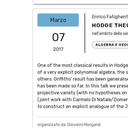
Enrico Fatighent
Marzo
HODGE THE
07
nell'ambito della se
ALGEBRA E GEO
2017
One of the most classical results in Hodge
of a very explicit polynomial algebra, the
others. Griffiths' result has been general
has been made so far. In this talk we pres
projective variety (with no hypotheses on
(joint work with Carmelo Di Natale/Dome
to construct an explicit analogue of the J
organizzato da: Giovanni Mongardi