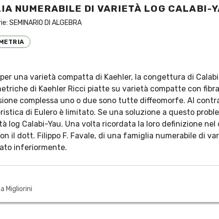
IA NUMERABILE DI VARIETÀ LOG CALABI-
rie:
SEMINARIO DI ALGEBRA
METRIA
 per una varietà compatta di Kaehler, la congettura di Calab
etriche di Kaehler Ricci piatte su varietà compatte con fibr
ensione complessa uno o due sono tutte diffeomorfe. Al cont
teristica di Eulero è limitato. Se una soluzione a questo prob
tà log Calabi-Yau. Una volta ricordata la loro definizione ne
n il dott. Filippo F. Favale, di una famiglia numerabile di var
itato inferiormente.
a Migliorini