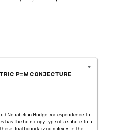
ETRIC P=W CONJECTURE
ated Nonabelian Hodge correspondence. In
ies has the homotopy type of a sphere. In a
 these dual boundary complexes in the