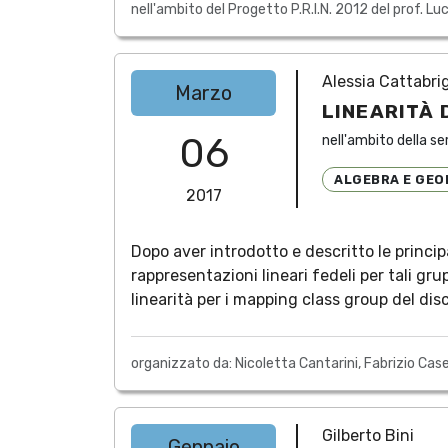
nell'ambito del Progetto P.R.I.N. 2012 del prof. Luc
Alessia Cattabri
Marzo
LINEARITÀ 
06
nell'ambito della se
ALGEBRA E GEO
2017
Dopo aver introdotto e descritto le princip
rappresentazioni lineari fedeli per tali gru
linearità per i mapping class group del disco
organizzato da: Nicoletta Cantarini, Fabrizio Casel
Gilberto Bini
Gennaio