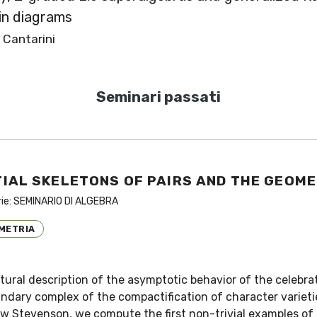
in diagrams
 Cantarini
Seminari passati
TIAL SKELETONS OF PAIRS AND THE GEOM
rie:
SEMINARIO DI ALGEBRA
METRIA
tural description of the asymptotic behavior of the celebr
oundary complex of the compactification of character variet
w Stevenson, we compute the first non-trivial examples of