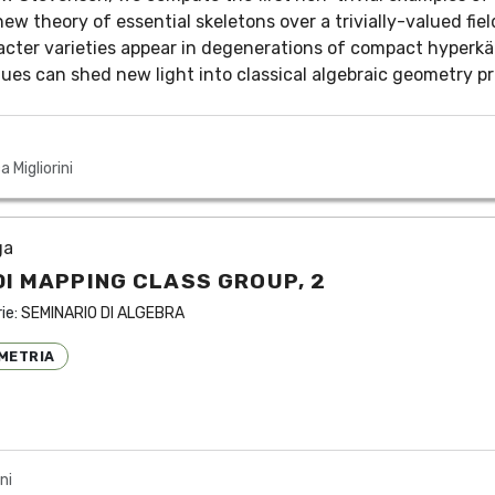
ew theory of essential skeletons over a trivially-valued fiel
ter varieties appear in degenerations of compact hyperkähler
s can shed new light into classical algebraic geometry p
a Migliorini
ga
DI MAPPING CLASS GROUP, 2
rie:
SEMINARIO DI ALGEBRA
METRIA
ni