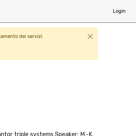
Login
ramento dei servizi.
ntor triple systems Speaker: M.-K.