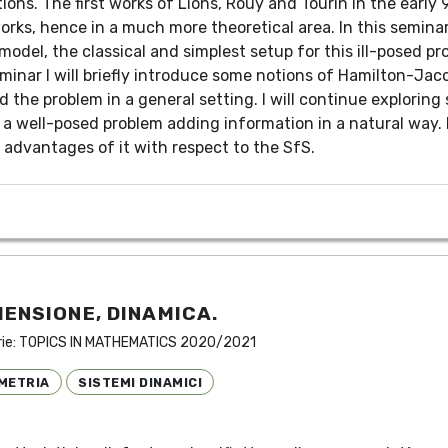
ons. The first works of Lions, Rouy and Tourin in the early 
rks, hence in a much more theoretical area. In this seminar 
del, the classical and simplest setup for this ill-posed pr
inar I will briefly introduce some notions of Hamilton-Jaco
 the problem in a general setting. I will continue explori
e a well-posed problem adding information in a natural way. F
advantages of it with respect to the SfS.
MENSIONE, DINAMICA.
rie:
TOPICS IN MATHEMATICS 2020/2021
METRIA
SISTEMI DINAMICI