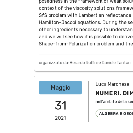
posedness in the framework of weak soluti
context of the viscosity solutions framewo
SfS problem with Lambertian reflectance mo
Hamilton-Jacobi equations. During the sem
other ingredients necessary to understand
and we will see how it is possible to deriv
Shape-from-Polarization problem and the 
organizzato da: Berardo Ruffini e Daniele Tantari
Luca Marchese
Maggio
NUMERI, DI
31
nell'ambito della se
ALGEBRA E GEO
2021