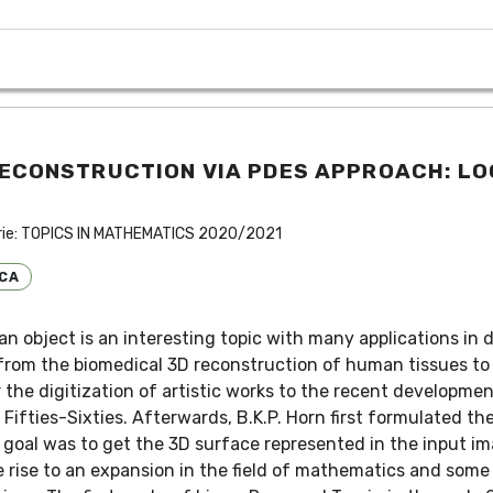
ECONSTRUCTION VIA PDES APPROACH: LO
S
rie:
TOPICS IN MATHEMATICS 2020/2021
ICA
 object is an interesting topic with many applications in di
 from the biomedical 3D reconstruction of human tissues to
the digitization of artistic works to the recent development
e Fifties-Sixties. Afterwards, B.K.P. Horn first formulated 
 goal was to get the 3D surface represented in the input ima
e rise to an expansion in the field of mathematics and some 