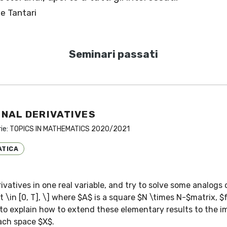
le Tantari
Seminari passati
NAL DERIVATIVES
rie:
TOPICS IN MATHEMATICS 2020/2021
ATICA
vatives in one real variable, and try to solve some analogs o
 t \in [0, T], \] where $A$ is a square $N \times N-$matrix, $f
ry to explain how to extend these elementary results to the i
ach space $X$.