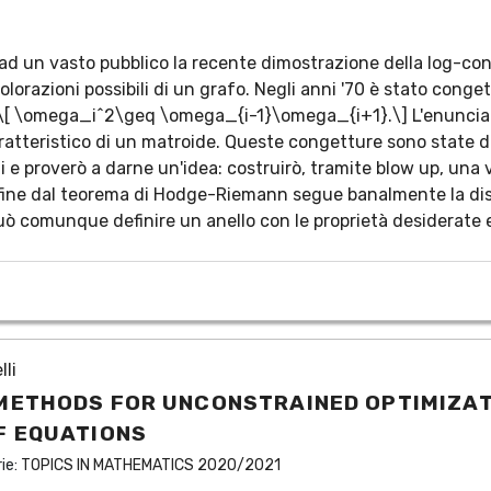
ad un vasto pubblico la recente dimostrazione della log-conca
lorazioni possibili di un grafo. Negli anni '70 è stato conge
[ \omega_i^2\geq \omega_{i-1}\omega_{i+1}.\] L'enunciato 
caratteristico di un matroide. Queste congetture sono state 
 proverò a darne un'idea: costruirò, tramite blow up, una var
nfine dal teorema di Hodge-Riemann segue banalmente la dis
 può comunque definire un anello con le proprietà desiderate 
lli
METHODS FOR UNCONSTRAINED OPTIMIZAT
F EQUATIONS
rie:
TOPICS IN MATHEMATICS 2020/2021