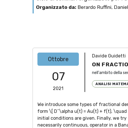
Organizzato da:
Berardo Ruffini, Danie
Davide Guidetti
Ottobre
ON FRACTIO
07
nell'ambito della se
ANALISI MATEM
2021
We introduce some types of fractional deri
form \[ D^\alpha u(t) = Au(t) + f(t), \quad
initial conditions are given. Finally, we t
necessarily continuous, operator in a Ban