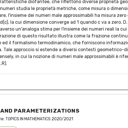
 caratteristiche diofantee, che riflettono diverse proprietà g
ei numeri studia le proprietà metriche, come misura o dimensi
lare, l'insieme dei numeri male approssimabili ha misura zero 
d(c), la cui dimensione converge ad 1 quando c va a zero. D.
traverso un'analoga stima per l'insieme dei numeri reali la c
razione di questo risultato illustra come la frazione contin
nto ed il formalismo termodinamico, che forniscono informazi
. Tale approccio si estende a diversi contesti geometrico-d
ensely, in cui la nozione di numeri male approssimabili è rife
,R).
 AND PARAMETERIZATIONS
rie:
TOPICS IN MATHEMATICS 2020/2021