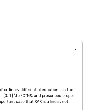
f ordinary differential equations, in the
 : [0, T] \to \C^N$, and prescribed proper
mportant case that $A$ is a linear, not