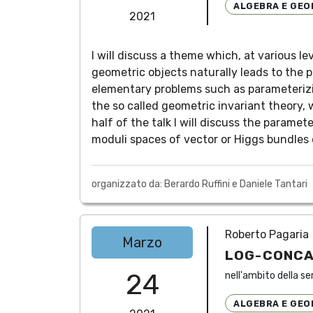
ALGEBRA E GEO
2021
I will discuss a theme which, at various l
geometric objects naturally leads to the p
elementary problems such as parameterizin
the so called geometric invariant theory, 
half of the talk I will discuss the parame
moduli spaces of vector or Higgs bundles 
organizzato da: Berardo Ruffini e Daniele Tantari
Roberto Pagaria
Marzo
LOG-CONCAV
24
nell'ambito della se
ALGEBRA E GEO