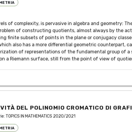
METRIA
evels of complexity, is pervasive in algebra and geometry: T
roblem of constructing quotients, almost always by the actio
g finite subsets of points in the plane or conjugacy class
which also has a more differential geometric counterpart, c
terization of representations of the fundamental group of a 
on a Riemann surface, still from the point of view of quoti
ITÀ DEL POLINOMIO CROMATICO DI GRAF
rie:
TOPICS IN MATHEMATICS 2020/2021
METRIA